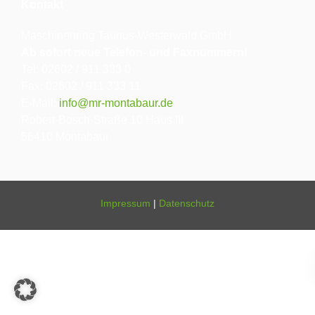
Kontakt
Maschinenring Taunus-Westerwald GmbH
Ab sofort neue Telefon- und Faxnummern!
Tel: 02602 / 911 333 0
Fax: 02602 / 911 333 11
E-Mail:
info@mr-montabaur.de
Robert-Bosch-Straße 10 Haus III
56410 Montabaur
Impressum
|
Datenschutz