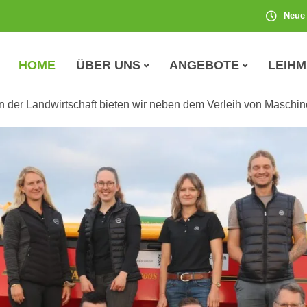
Neue 
HOME
ÜBER UNS
ANGEBOTE
LEIH
 der Seite des Maschinenring Tau
n der Landwirtschaft bieten wir neben dem Verleih von Maschin