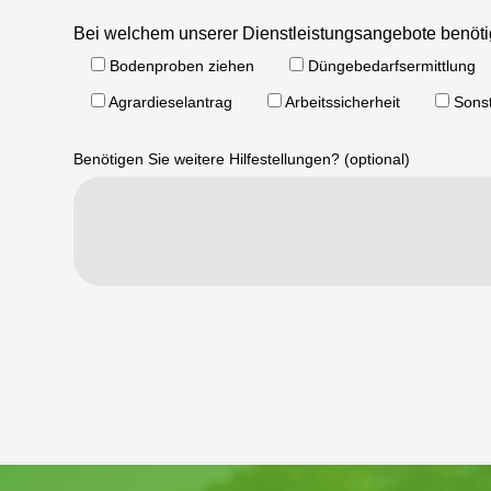
Bitte lasse dieses Feld leer.
Bei welchem unserer Dienstleistungsangebote benötig
Bodenproben ziehen
Düngebedarfsermittlung
Agrardieselantrag
Arbeitssicherheit
Sons
Benötigen Sie weitere Hilfestellungen? (optional)