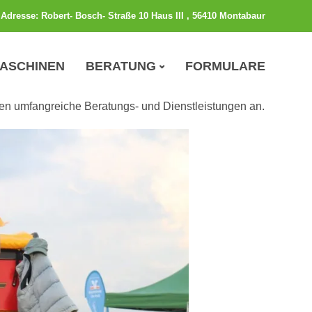
Adresse: Robert- Bosch- Straße 10 Haus III , 56410 Montabaur
MASCHINEN
BERATUNG
FORMULARE
nus-Westerwald!
en umfangreiche Beratungs- und Dienstleistungen an.